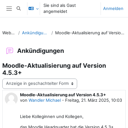
Zum Hauptinhalt
Sie sind als Gast
Anmelden
Sucheingabe umschalten
angemeldet
Website-Übersicht
Website
Ankündigungen
Moodle-Aktualisierung auf Version 4.5.3+
Ankündigungen
Moodle-Aktualisierung auf Version
4.5.3+
Anzeigemodus
Moodle-Aktualisierung auf Version 4.5.3+
Anzahl Antworten: 1
von
Wandler Michael
-
Freitag, 21. März 2025, 10:03
Liebe Kolleginnen und Kollegen,
das Moodle Headquarter hat die Version 4.5.3+