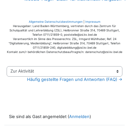
Allgemeine Datenschutzbestimmungen
|
Impressum
Herausgeber: Land Baden-Württemberg, vertreten durch das Zentrum für
Schulqualität und Lehrerbildung (ZSL), Heilbronner Straße 314, 70469 Stuttgart,
Telefon 0711/21859-0, poststelle@zsl.kv.bwl.de
Verantwortlich im Sinne des Presserechts: ZSL, Irmgard Mühlhuber, Ref. 24
"Digitalisierung, Medienbildung", Heilbronner Straße 314, 70469 Stuttgart, Telefon
0711/21859-240, digitalebildung@zsl.kv.bwl.de
Kontakt zum/r behördlichen Datenschutzbeauftragte/n: datenschutz@zsl.kv.bwl.de
Zur Aktivität
Häufig gestellte Fragen und Antworten (FAQ) →
Sie sind als Gast angemeldet (
Anmelden
)