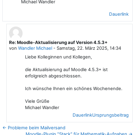
Michael Wandler
Dauerlink
Re: Moodle-Aktualisierung auf Version 4.5.3+
Als Antwort auf Wandler Michael
von
Wandler Michael
-
Samstag, 22. März 2025, 14:34
Liebe Kolleginnen und Kollegen,
die Aktualisierung auf Moodle 4.5.3+ ist
erfolgreich abgeschlossen.
Ich wünsche Ihnen ein schönes Wochenende.
Viele Grüße
Michael Wandler
Dauerlink
Ursprungsbeitrag
← Probleme beim Mailversand
Moodle-Plugin "Stack" für Mathematik-Aufgaben →