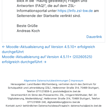
Blick in die "Häufig gestellte[n] Fragen und
Antworten (FAQ)", die auf dem ZSL-
Informationsportal unter
https://info.zsl-bw.de
am
Seitenende der Startseite verlinkt sind.
Beste Grüße
Andreas Koch
Dauerlink
← Moodle-Aktualisierung auf Version 4.5.10+ erfolgreich
durchgeführt
Moodle-Aktualisierung auf Version 4.5.11+ (20260525)
erfolgreich durchgeführt →
Allgemeine Datenschutzbestimmungen
|
Impressum
Herausgeber: Land Baden-Württemberg, vertreten durch das Zentrum für
Schulqualität und Lehrerbildung (ZSL), Heilbronner Straße 314, 70469 Stuttgart,
Telefon 0711/21859-0, poststelle@zsl.kv.bwl.de
Verantwortlich im Sinne des Presserechts: ZSL, Irmgard Mühlhuber, Ref. 24
"Digitalisierung, Medienbildung", Heilbronner Straße 314, 70469 Stuttgart, Telefon
0711/21859-240, digitalebildung@zsl.kv.bwl.de
Kontakt zum/r behördlichen Datenschutzbeauftragte/n: datenschutz@zsl.kv.bwl.de