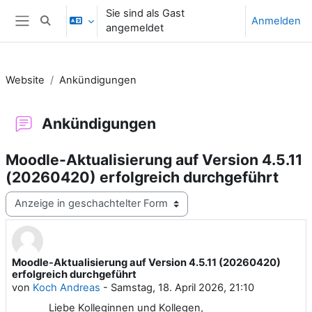
Zum Hauptinhalt
Sie sind als Gast
Anmelden
Sucheingabe umschalten
angemeldet
Website-Übersicht
Website
Ankündigungen
Ankündigungen
Moodle-Aktualisierung auf Version 4.5.11
(20260420) erfolgreich durchgeführt
Anzeigemodus
Moodle-Aktualisierung auf Version 4.5.11 (20260420)
Anzahl Antworten: 0
erfolgreich durchgeführt
von
Koch Andreas
-
Samstag, 18. April 2026, 21:10
Liebe Kolleginnen und Kollegen,