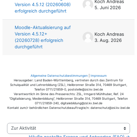
Koch Andreas
Version 4.5.12 (20260608)
5. Juni 2026
erfolgreich durchgeführt
Moodle-Aktualisierung auf
Version 4.5.12+
Koch Andreas
(20260728) erfolgreich
3. Aug. 2026
durchgeführt
Allgemeine Datenschutzbestimmungen
|
Impressum
Herausgeber: Land Baden-Württemberg, vertreten durch das Zentrum für
Schulqualität und Lehrerbildung (ZSL), Heilbronner Straße 314, 70469 Stuttgart,
Telefon 0711/21859-0, poststelle@zsl.kv.bwl.de
Verantwortlich im Sinne des Presserechts: ZSL, Irmgard Mühlhuber, Ref. 24
"Digitalisierung, Medienbildung", Heilbronner Straße 314, 70469 Stuttgart, Telefon
0711/21859-240, digitalebildung@zsl.kv.bwl.de
Kontakt zum/r behördlichen Datenschutzbeauftragte/n: datenschutz@zsl.kv.bwl.de
Zur Aktivität
Häufig gestellte Fragen und Antworten (FAQ) →